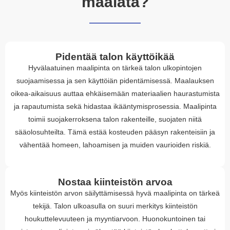
maalata?
Pidentää talon käyttöikää
Hyvälaatuinen maalipinta on tärkeä talon ulkopintojen
suojaamisessa ja sen käyttöiän pidentämisessä. Maalauksen
oikea-aikaisuus auttaa ehkäisemään materiaalien haurastumista
ja rapautumista sekä hidastaa ikääntymisprosessia. Maalipinta
toimii suojakerroksena talon rakenteille, suojaten niitä
sääolosuhteilta. Tämä estää kosteuden pääsyn rakenteisiin ja
vähentää homeen, lahoamisen ja muiden vaurioiden riskiä.
Nostaa kiinteistön arvoa
Myös kiinteistön arvon säilyttämisessä hyvä maalipinta on tärkeä
tekijä. Talon ulkoasulla on suuri merkitys kiinteistön
houkuttelevuuteen ja myyntiarvoon. Huonokuntoinen tai