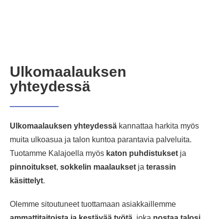
Ulkomaalauksen
yhteydessä
Ulkomaalauksen yhteydessä
kannattaa harkita myös
muita ulkoasua ja talon kuntoa parantavia palveluita.
Tuotamme Kalajoella myös
katon puhdistukset
ja
pinnoitukset
,
sokkelin maalaukset
ja
terassin
käsittelyt
.
Olemme sitoutuneet tuottamaan asiakkaillemme
ammattitaitoista ja kestävää työtä
, joka
nostaa talosi