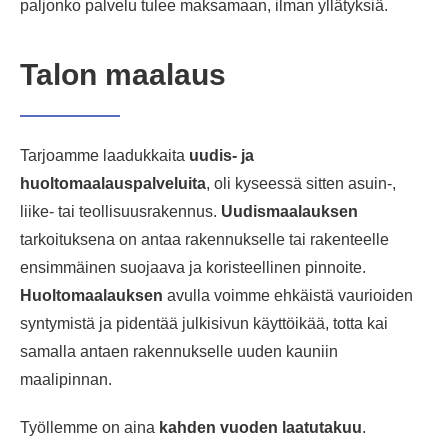
paljonko palvelu tulee maksamaan, ilman yllätyksiä.
Talon maalaus
Tarjoamme laadukkaita
uudis- ja
huoltomaalauspalveluita
, oli kyseessä sitten asuin-,
liike- tai teollisuusrakennus.
Uudismaalauksen
tarkoituksena on antaa rakennukselle tai rakenteelle
ensimmäinen suojaava ja koristeellinen pinnoite.
Huoltomaalauksen
avulla voimme ehkäistä vaurioiden
syntymistä ja pidentää julkisivun käyttöikää, totta kai
samalla antaen rakennukselle uuden kauniin
maalipinnan.
Työllemme on aina
kahden vuoden laatutakuu
.