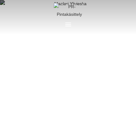
Maalari Ylivieska
Uusi maalipinta antaa talollesi uuden ilmeen.
PR-Pintakäsittely maalaa talosi myös
paikkakunnalla Ylivieska.